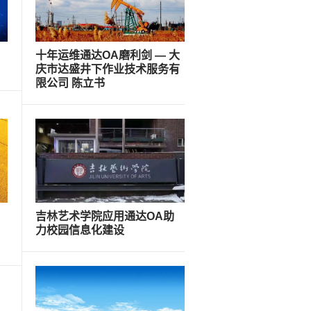
十年运维通达OA磨利剑 — 大
庆市达盛井下作业技术服务有
限公司 陈立书
吉林艺术学院应用通达OA助
力校园信息化建设