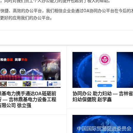
，同时对我们员工个人办公能力的提升也起到了极大的帮助。
便、快捷、高效的办公平台，我们相信企业会通过OA协同办公平台在今后的
更好的应用我们的办公平台。
鼎基电力携手通达OA砥砺前
协同办公 助力妇幼 — 吉林省
行 — 吉林鼎基电力设备工程
妇幼保健院 赵学鑫
有限公司 徐立强