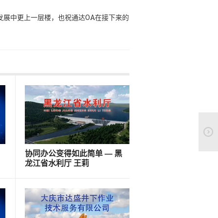
发展中更上一层楼，也祝通达OA在接下来的
协同办公变得如此简单 — 黑
龙江省水利厅 王莉