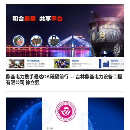
鼎基电力携手通达OA砥砺前行 — 吉林鼎基电力设备工程
有限公司 徐立强