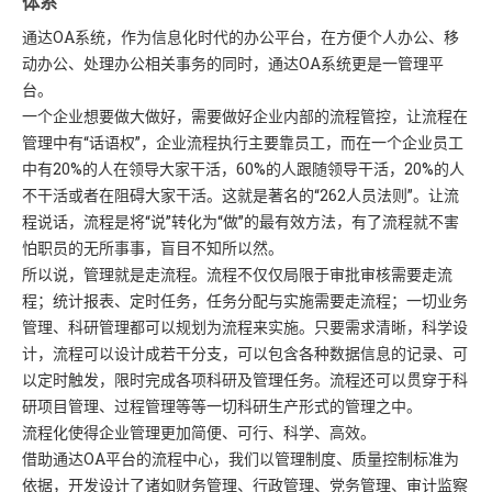
体系
通达OA系统，作为信息化时代的办公平台，在方便个人办公、移
动办公、处理办公相关事务的同时，通达OA系统更是一管理平
台。
一个企业想要做大做好，需要做好企业内部的流程管控，让流程在
管理中有“话语权”，企业流程执行主要靠员工，而在一个企业员工
中有20%的人在领导大家干活，60%的人跟随领导干活，20%的人
不干活或者在阻碍大家干活。这就是著名的“262人员法则”。让流
程说话，流程是将“说”转化为“做”的最有效方法，有了流程就不害
怕职员的无所事事，盲目不知所以然。
所以说，管理就是走流程。流程不仅仅局限于审批审核需要走流
程；统计报表、定时任务，任务分配与实施需要走流程；一切业务
管理、科研管理都可以规划为流程来实施。只要需求清晰，科学设
计，流程可以设计成若干分支，可以包含各种数据信息的记录、可
以定时触发，限时完成各项科研及管理任务。流程还可以贯穿于科
研项目管理、过程管理等等一切科研生产形式的管理之中。
流程化使得企业管理更加简便、可行、科学、高效。
借助通达OA平台的流程中心，我们以管理制度、质量控制标准为
依据，开发设计了诸如财务管理、行政管理、党务管理、审计监察