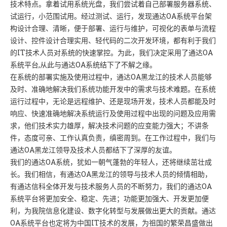
技术特点。拿着试用系统光盘，我们尝试着自己部署服务器系统、
试运行，小范围试用。经过测试、运行，发现通达OA系统平台架
构设计合理、清晰，便于部署、运行与维护，可视化的表单与流程
设计、控件设计合理实用、轻代码的二次开发环境，都有利于我们
的IT技术人员对系统的快速掌控。为此，我们决定采用了通达OA
系统平台,从此与通达OA系统结下了不解之缘。
在系统的部署实施及使用过程中，通达OA黑龙江的技术人员能够
及时、准确地解决我们系统功能开发中的需求与技术难题。在系统
运行过程中，无论是远程维护、还是现场开发，技术人员都能及时
响应、快速准确地解决系统运行及使用过程中出现的问题及应用需
求，他们技术实力雄厚，解决技术问题的应变能力强大；不讲条
件，态度可亲、工作认真负责，缜密周到。在工作过程中，我们与
通达OA黑龙江领导及技术人员都结下了深厚的友谊。
我们的通达OA系统，犹如一朝气蓬勃的年轻人，还将继续茁壮成
长。我们相信，有通达OA黑龙江的领导与技术人员的倾情相助，
有通达信科全体开发与技术服务人员的不断努力，我们的通达OA
系统平台将更加安全、稳定、先进；功能更加强大、开发更加便
利，为我院信息化建设、数字化转型与发展做出更大的贡献。通达
OA系统平台也定将为中国IT技术的发展，为祖国的繁荣昌盛做出